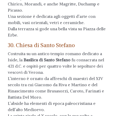
Chirico, Morandi, e anche Magritte, Duchamp e
Picasso.
Una sezione è dedicata agli oggetti d’arte con
mobili, vasi orientali, vetri e ceramiche.
Dalla terrazza si gode una bella vista su Piazza delle
Erbe.
30. Chiesa di Santo Stefano
Costruita su un antico tempio romano dedicato a
Iside, la
Basilica di Santo Stefano
fu consacrata nel
421 d.C. e ospitò per quattro volte le sepolture dei
vescovi di Verona.
L’interno è ornato da affreschi di maestri del XIV
secolo tra cui Giacomo da Riva e Martino e del
Rinascimento come Brusasorzi, Caroto, Farinati e
Battista Del Moro.
L’abside ha elementi di epoca paleocristiana e
dell’alto Medioevo.
La cripta risale al X secolo, con le sue volte a