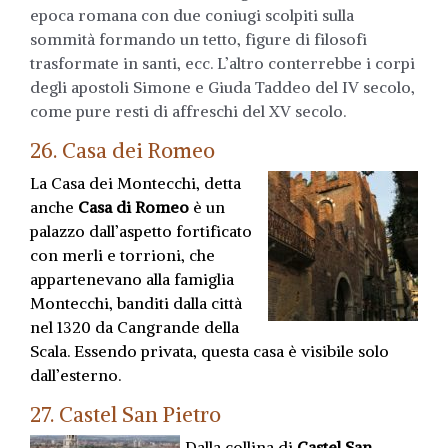
epoca romana con due coniugi scolpiti sulla
sommità formando un tetto, figure di filosofi
trasformate in santi, ecc. L’altro conterrebbe i corpi
degli apostoli Simone e Giuda Taddeo del IV secolo,
come pure resti di affreschi del XV secolo.
26. Casa dei Romeo
La Casa dei Montecchi, detta
anche
Casa di Romeo
è un
palazzo dall’aspetto fortificato
con merli e torrioni, che
appartenevano alla famiglia
Montecchi, banditi dalla città
nel 1320 da Cangrande della
Scala. Essendo privata, questa casa è visibile solo
dall’esterno.
27. Castel San Pietro
Dalla collina di
Castel San