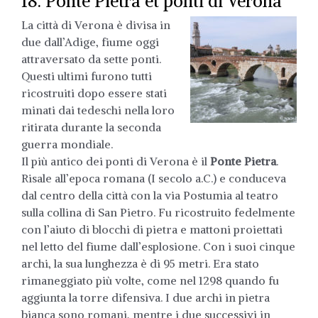
18. Ponte Pietra et ponti di Verona
La città di Verona è divisa in
due dall’Adige, fiume oggi
attraversato da sette ponti.
Questi ultimi furono tutti
ricostruiti dopo essere stati
minati dai tedeschi nella loro
ritirata durante la seconda
guerra mondiale.
Il più antico dei ponti di Verona è il
Ponte Pietra
.
Risale all’epoca romana (I secolo a.C.) e conduceva
dal centro della città con la via Postumia al teatro
sulla collina di San Pietro. Fu ricostruito fedelmente
con l’aiuto di blocchi di pietra e mattoni proiettati
nel letto del fiume dall’esplosione. Con i suoi cinque
archi, la sua lunghezza è di 95 metri. Era stato
rimaneggiato più volte, come nel 1298 quando fu
aggiunta la torre difensiva. I due archi in pietra
bianca sono romani, mentre i due successivi in