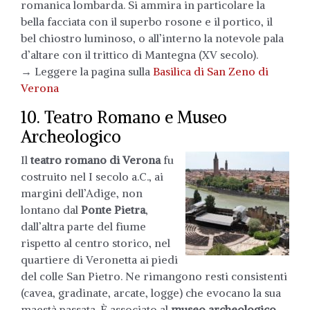
romanica lombarda. Si ammira in particolare la
bella facciata con il superbo rosone e il portico, il
bel chiostro luminoso, o all’interno la notevole pala
d’altare con il trittico di Mantegna (XV secolo).
→ Leggere la pagina sulla
Basilica di San Zeno di
Verona
10. Teatro Romano e Museo
Archeologico
Il
teatro romano di Verona
fu
costruito nel I secolo a.C., ai
margini dell’Adige, non
lontano dal
Ponte Pietra
,
dall’altra parte del fiume
rispetto al centro storico, nel
quartiere di Veronetta ai piedi
del colle San Pietro. Ne rimangono resti consistenti
(cavea, gradinate, arcate, logge) che evocano la sua
maestà passata. È associato al
museo archeologico