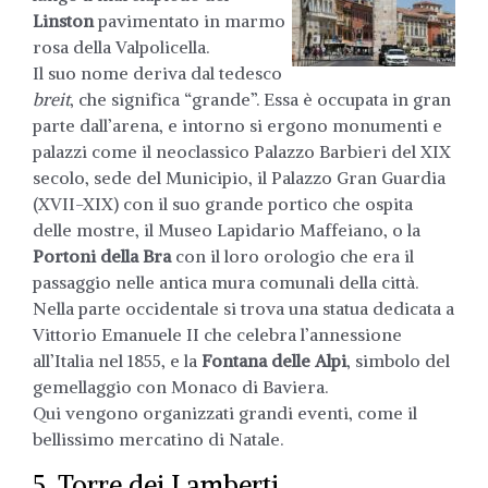
Linston
pavimentato in marmo
rosa della Valpolicella.
Il suo nome deriva dal tedesco
breit
, che significa “grande”. Essa è occupata in gran
parte dall’arena, e intorno si ergono monumenti e
palazzi come il neoclassico Palazzo Barbieri del XIX
secolo, sede del Municipio, il Palazzo Gran Guardia
(XVII-XIX) con il suo grande portico che ospita
delle mostre, il Museo Lapidario Maffeiano, o la
Portoni della Bra
con il loro orologio che era il
passaggio nelle antica mura comunali della città.
Nella parte occidentale si trova una statua dedicata a
Vittorio Emanuele II che celebra l’annessione
all’Italia nel 1855, e la
Fontana delle Alpi
, simbolo del
gemellaggio con Monaco di Baviera.
Qui vengono organizzati grandi eventi, come il
bellissimo mercatino di Natale.
5. Torre dei Lamberti