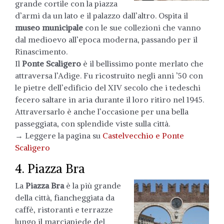
grande cortile con la piazza
d’armi da un lato e il palazzo dall’altro. Ospita il
museo municipale
con le sue collezioni che vanno
dal medioevo all’epoca moderna, passando per il
Rinascimento.
Il
Ponte Scaligero
è il bellissimo ponte merlato che
attraversa l’Adige. Fu ricostruito negli anni ’50 con
le pietre dell’edificio del XIV secolo che i tedeschi
fecero saltare in aria durante il loro ritiro nel 1945.
Attraversarlo è anche l’occasione per una bella
passeggiata, con splendide viste sulla città.
→ Leggere la pagina su
Castelvecchio e Ponte
Scaligero
4. Piazza Bra
La
Piazza Bra
è la più grande
della città, fiancheggiata da
caffè, ristoranti e terrazze
lungo il marciapiede del