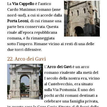
La
Via Cappello
è l’antico
Cardo Maximus romano (asse
nord-sud), a cui si accede dalla
Porta Leoni
, di cui rimane una
parte ben conservata. Questa
risale all’epoca repubblicana
romana, e fu rimaneggiata
sotto l’impero. Rimane vicino ai resti di una delle
due torri difensive.
22. Arco dei Gavi
L’
Arco dei Gavi
è un arco
romano risalente alla metà del
I secolo della nostra era, vicino
al Castelvecchio, era situato
sulla Via Postumia. È uno dei
pochi archi romani destinati a
celebrare una famiglia privata,
in questo caso la Gens Gavia. Situato al di fuori delle