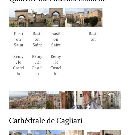
Basti
Basti
Basti
Basti
on
on
on
on
Saint
Saint
Saint
-
-
-
Rémy
Rémy
Rémy
, le
, le
, le
Castel
Castel
Castel
lo
lo
lo
Cathédrale de Cagliari