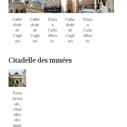
Cathé
Cathé
Piazz
Cathé
Piazz
drale
drale
a
drale
a
de
de
Carlo
de
Carlo
Cagli
Cagli
Alber
Cagli
Alber
ari
ari
to
ari
to
Citadelle des musées
Porta
Arsen
ale,
citad
elles
des
musé