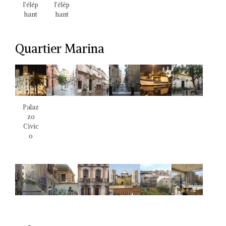
l’élép
l’élép
hant
hant
Quartier Marina
Palaz
zo
Civic
o