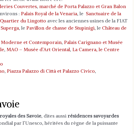
leries Couvertes
,
m
arché de Porta Palazzo et Gran Balon
environs :
Palais Royal de la Venaria
, le
Sanctuaire de la
Quartier du Lingotto
avec les anciennes usines de la FIAT
e Superga
, le
Pavillon de chasse de Stupinigi
, le
Château de
rt Moderne et Contemporain
,
Palais Carignano et Musée
le
,
MAO – Musée d’Art Oriental
,
La Camera, le Centre
mo
ano
,
Piazza Palazzo di Città et Palazzo Civico
,
avoie
royales des Savoie
, dites aussi
résidences savoyardes
ondial par l’Unesco, héritées du règne de la puissante