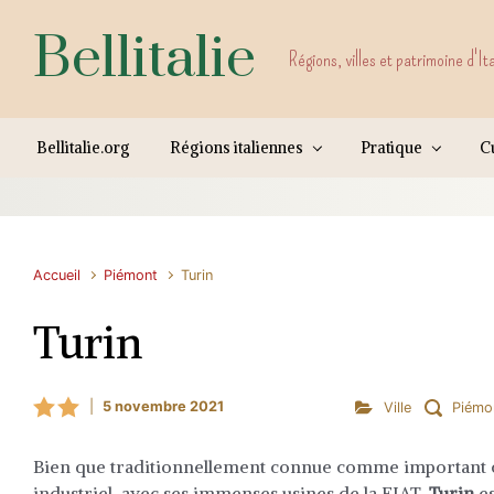
Skip to main content
Bellitalie
Régions, villes et patrimoine d'It
Bellitalie.org
Régions italiennes
Pratique
Cu
Accueil
Piémont
Turin
Turin
|
5 novembre 2021
Ville
Piémo
Bien que traditionnellement connue comme important 
industriel, avec ses immenses usines de la FIAT,
Turin
es