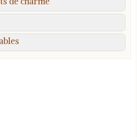
ts de charme
ables