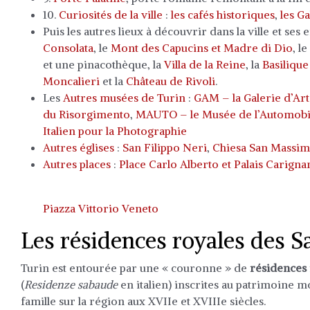
10.
Curiosités de la ville
:
les cafés historiques
,
l
es Ga
Puis les autres lieux à découvrir dans la ville et ses 
Consolata
, le
Mont des Capucins et Madre di Dio
, le
et une pinacothèque, la
Villa de la Reine
, la
Basiliqu
Moncalieri
et la
Château de Rivoli
.
Les
Autres musées de Turin
:
GAM – la Galerie d’A
du Risorgimento
,
MAUTO – le Musée de l’Automobi
Italien pour la Photographie
Autres églises
:
San Filippo Neri
,
Chiesa San Massi
Autres places
:
Place Carlo Alberto et Palais Carign
Piazza Vittorio Veneto
Les résidences royales des S
Turin est entourée par une « couronne » de
résidences 
(
Residenze sabaude
en italien) inscrites au patrimoine m
famille sur la région aux XVIIe et XVIIIe siècles.