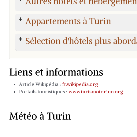
Autres hôtels et hébergemen
Turin Palace Hotel
Appartements à Turin
Residenza La Coccola
J Hotel
Sélection d'hôtels plus abord
Q71 Timeless Suites
Starhotels Majestic
Liberty Hotel
Alloggio Fronte Egizio
Casa Pingone
Liens et informations
Hotel Torino Porta Susa
Oriana Homèl Torino
Hotel Urbani
Article Wikipédia :
fr.wikipedia.org
Portails touristiques :
www.turismotorino.org
Hotel Valentino Du Parc
Météo à Turin