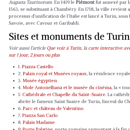
Augusta Taurinorum.
En 1419 le
Piémont
fut annexé par 
1563, se substituant à Chambéry. En 1718, la ville revient
processus d’unification de l’Italie est lancé à Turin, sou
Savoie, avec Cavour et Garibaldi.
Sites et monuments de Turin
Voir aussi l’article
Que voir à Turin
, la
carte interactive a
sur 1 jour, 2 jours ou plus
1.
Piazza Castello
2.
Palais royal et Musées royaux
, la résidence royal
3.
Musée égyptien
4.
Mole Antonelliana et le musée du cinéma
, la « t
5.
Cathédrale et Chapelle du Saint-Suaire
. La cathéd
abrite le fameux Saint Suaire de Turin, linceul du Ch
6.
Parc et château de Valentino
7.
Piazza San Carlo
8.
Palais Madame
9.
Porte Palatine
, porte romaine remontant à la fin d