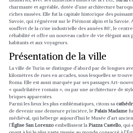
charmante et agréable, dotée d’une architecture baroqu
riches musées. Elle fut la capitale historique des puissan
Savoie, qui régnèrent sur le Piémont alpin et la Savoie.
souffert de la crise industrielle des années 80′, le centre
réhabilité et offre un nouveau cadre de vie élégant aux p
habitants et aux voyageurs.
Présentation de la ville
La ville de Turin
se distingue d’abord par de longues av
kilomètres de rues en arcades, sous lesquelles se trouve
Roma. Elle est aussi marquée par ses passages Art-nouveau
« quadrilatère romain », ou par une architecture de sty
briques apparentes.
Parmi les lieux les plus emblématiques, citons sa
cathédr
de devenir une demeure princière, le
Palais Madame
fu
médiéval, qui héberge aujourd’hui le Musée d’art ancien
l’
Église San Lorenzo
embellissent la
Piazza Castello
, qui 
quant à lui le plus vaste musée au monde consacré à l’Ég