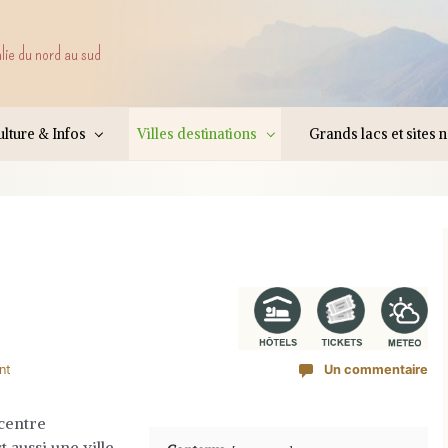
alie du nord au sud
lture & Infos
Villes destinations
Grands lacs et sites 
nt
Un commentaire
centre
t aussi une ville