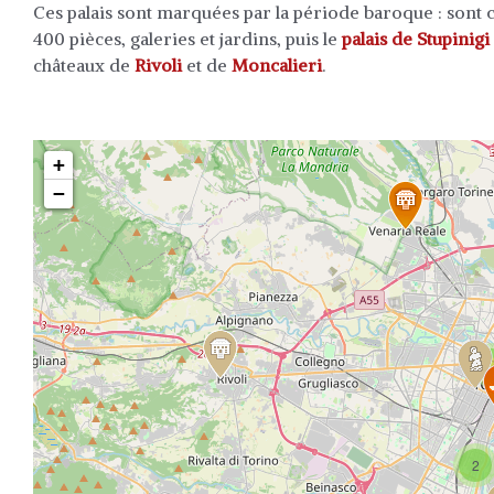
Ces palais sont marquées par la période baroque : sont c
400 pièces, galeries et jardins, puis le
palais de Stupinigi
châteaux de
Rivoli
et de
Moncalieri
.
+
−
Travelers' Ma
If you see this after your page is loade
2