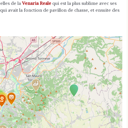
elles de la
Venaria Reale
qui est la plus sublime avec ses
qui avait la fonction de pavillon de chasse, et ensuite des
2
11
p is loading...
d completely, leafletJS files are missing.