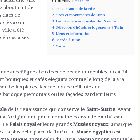
Contenus
masquer
e aboutie et de
1
Présentation de la ville
ts ducs de
2
Sites et monuments de Turin
3
Les résidences royales des Savoie
 Après avoir
4
Sélection d’hôtels et logements à Turin
-ville a été
5
Liens et informations
iétons, à ses
6
Météo à Turin
7
Carte
enues rectilignes bordées de beaux immeubles, dont 24
nt boutiques et cafés élégants comme le long de la Via
, belles places, les ruelles accueillantes du
le baroque piémontais où les façades gardent leurs
ale
de la renaissance qui conserve le
Saint-Suaire
. Avant
t à l’origine une porte romaine convertie en château
. Le
Palais royal
et leurs grands
Musées royaux
, ainsi que
est la plus belle place de Turin. Le
Musée égyptien
est
ypte antique après celui du Caire. Mentionnons ensuite le