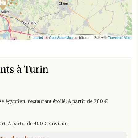
Leaflet
| ©
OpenStreetMap
contributors | Built with
Travelers' Map
nts à Turin
ée égyptien, restaurant étoilé. A partir de 200 €
fort. A partir de 400 € environ