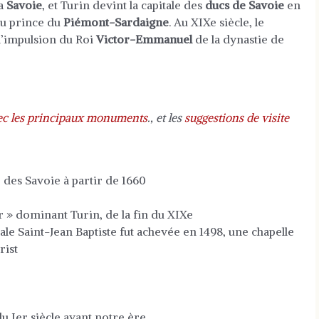
la
Savoie
, et Turin devint la capitale des
ducs de Savoie
en
 au prince du
Piémont-Sardaigne
. Au XIXe siècle, le
s l’impulsion du Roi
Victor-Emmanuel
de la dynastie de
vec les principaux monuments
., et les
suggestions de visite
e des Savoie à partir de 1660
our » dominant Turin, de la fin du XIXe
rale Saint-Jean Baptiste fut achevée en 1498, une chapelle
rist
u Ier siècle avant notre ère.