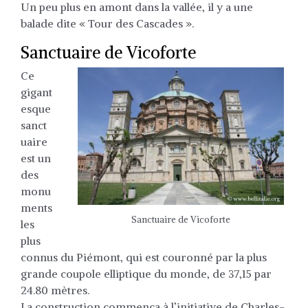
Un peu plus en amont dans la vallée, il y a une
balade dite « Tour des Cascades ».
Sanctuaire de Vicoforte
Ce
gigant
esque
sanct
uaire
est un
des
monu
ments
Sanctuaire de Vicoforte
les
plus
connus du Piémont, qui est couronné par la plus
grande coupole elliptique du monde, de 37,15 par
24.80 mètres.
La construction commença à l’initiative de Charles-