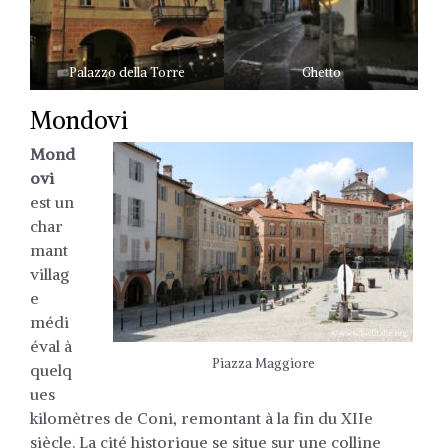
Palazzo della Torre
Ghetto
Mondovi
Mond
ovi
est un
char
mant
villag
e
médi
éval à
Piazza Maggiore
quelq
ues
kilomètres de Coni, remontant à la fin du XIIe
siècle. La cité historique se situe sur une colline