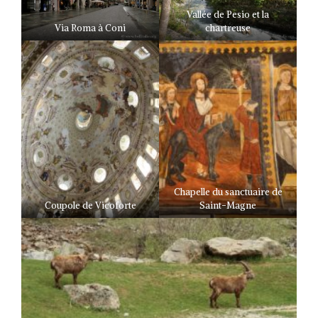
Vallée de Pesio et la
Via Roma à Coni
chartreuse
Chapelle du sanctuaire de
Coupole de Vicoforte
Saint-Magne