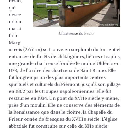
Pesio
,
qui
desce
nd du
massi
Chartreuse du Pesio
f du
Marg
uareis (2.651 m) se trouve en surplomb du torrent et
entourée de forêts de châtaigniers, hêtres et sapins,
une grande chartreuse fondée le moine Uldéric en
1173, de l’ordre des chartreux de Saint Bruno. Elle
fut longtemps un des plus importants centres
spirituels et culturels du Piémont, jusqu’à son pillage
en 1802 par les troupes napoléoniennes. Elle fut
restaurée en 1934. Un pont du XVIIe siècle y mène,
près d’un moulin. Elle ne conserve des éléments de
la Renaissance que dans le cloitre, la Chapelle du
Prieur ornée de fresques du XVIIIe siècle. L’église
abbatiale fut construite sur celle du XIIe siècle.