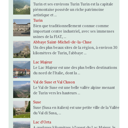
Turin et ses environs Turin Turin est la capitale
piémontaise possède un riche patrimoine
artistique et ...
Turin
Bien que traditionnellement connue comme
important centre industriel, avec ses immenses
usines de la FIAT, ...
Abbaye Saint-Michel-de-la-Cluse
Un des plus beaux sites de la région, à environ 30
kilomètres de Turin, l’abbaye ...
Lac Majeur
Le Lac Majeur est une des plus belles destinations
du nord de l’Italie, dont la ...
Val de Suse et Val Cluson
Le Val de Suse est une belle vallée alpine menant
de Turin vers les hauteurs ...
Suse
Suse (Susa en italien) est une petite ville de la Vallée
du Val di Susa, ...
Lac d’Orta
A quelques kilomètres à l’ouest du Lac Majeur, le