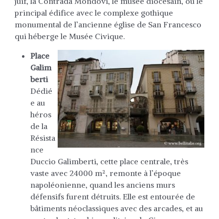
juif, la Contrada Mondovi, le musée diocésain, ou le
principal édifice avec le complexe gothique
monumental de l’ancienne église de San Francesco
qui héberge le Musée Civique.
Place
Galim
berti
Dédié
e au
héros
de la
Résista
nce
Duccio Galimberti, cette place centrale, très
vaste avec 24000 m², remonte à l’époque
napoléonienne, quand les anciens murs
défensifs furent détruits. Elle est entourée de
bâtiments néoclassiques avec des arcades, et au