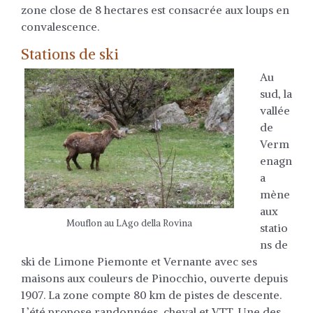
zone close de 8 hectares est consacrée aux loups en
convalescence.
Stations de ski
Au
sud, la
vallée
de
Verm
enagn
a
mène
aux
Mouflon au LAgo della Rovina
statio
ns de
ski de Limone Piemonte et Vernante avec ses
maisons aux couleurs de Pinocchio, ouverte depuis
1907. La zone compte 80 km de pistes de descente.
L’été propose randonnées, cheval et VTT. Une des