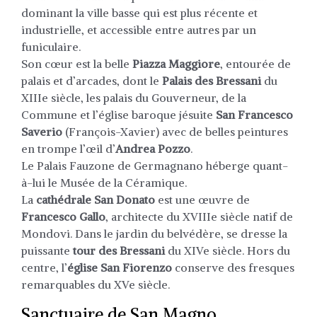
dominant la ville basse qui est plus récente et
industrielle, et accessible entre autres par un
funiculaire.
Son cœur est la belle
Piazza Maggiore
, entourée de
palais et d’arcades, dont le
Palais des Bressani
du
XIIIe siècle, les palais du Gouverneur, de la
Commune et l’église baroque jésuite
San Francesco
Saverio
(François-Xavier) avec de belles peintures
en trompe l’œil d’
Andrea Pozzo
.
Le Palais Fauzone de Germagnano héberge quant-
à-lui le Musée de la Céramique.
La
cathédrale San Donato
est une œuvre de
Francesco Gallo
, architecte du XVIIIe siècle natif de
Mondovi. Dans le jardin du belvédère, se dresse la
puissante
tour des Bressani
du XIVe siècle. Hors du
centre, l’
église San Fiorenzo
conserve des fresques
remarquables du XVe siècle.
Sanctuaire de San Magno