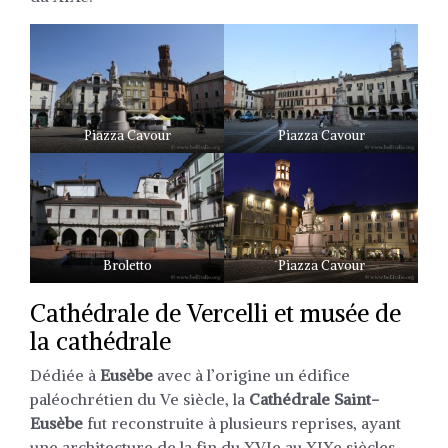
Piazza Cavour
Piazza Cavour
Broletto
Piazza Cavour
Cathédrale de Vercelli et musée de
la cathédrale
Dédiée à
Eusèbe
avec à l’origine un édifice
paléochrétien du Ve siècle, la
Cathédrale Saint-
Eusèbe
fut reconstruite à plusieurs reprises, ayant
une architecture de la fin du XVIe au XIXe siècles,