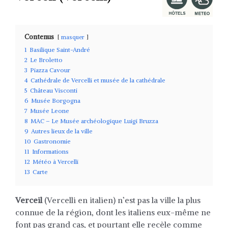
Contenus
masquer
1
Basilique Saint-André
2
Le Broletto
3
Piazza Cavour
4
Cathédrale de Vercelli et musée de la cathédrale
5
Château Visconti
6
Musée Borgogna
7
Musée Leone
8
MAC – Le Musée archéologique Luigi Bruzza
9
Autres lieux de la ville
10
Gastronomie
11
Informations
12
Météo à Vercelli
13
Carte
Verceil
(Vercelli en italien) n’est pas la ville la plus
connue de la région, dont les italiens eux-même ne
font pas grand cas, et pourtant elle recèle comme