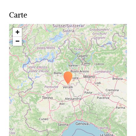
Carte
+
−
Travelers' Map is loading...
If you see this after your page is
loaded completely, leafletJS files
are missing.