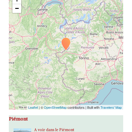
−
Travelers' Map is loading...
If you see this after your page is
loaded completely, leafletJS files
are missing.
Leaflet
| ©
OpenStreetMap
contributors | Built with
Travelers' Map
Piémont
A voir dans le Piémont