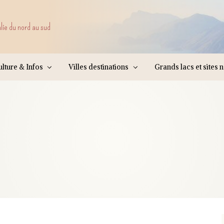
alie du nord au sud
lture & Infos
Villes destinations
Grands lacs et sites 