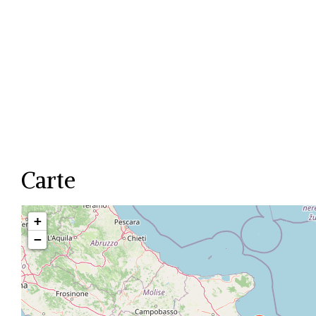
Carte
+
−