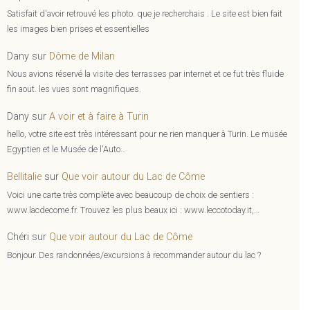
Satisfait d'avoir retrouvé les photo. que je recherchais . Le site est bien fait
les images bien prises et essentielles
Dany
sur
Dôme de Milan
Nous avions réservé la visite des terrasses par internet et ce fut très fluide
fin aout. les vues sont magnifiques.
Dany
sur
A voir et à faire à Turin
hello, votre site est très intéressant pour ne rien manquer à Turin. Le musée
Egyptien et le Musée de l'Auto…
Bellitalie
sur
Que voir autour du Lac de Côme
Voici une carte très complète avec beaucoup de choix de sentiers :
www.lacdecome.fr. Trouvez les plus beaux ici : www.leccotoday.it,…
Chéri
sur
Que voir autour du Lac de Côme
Bonjour. Des randonnées/excursions à recommander autour du lac ?