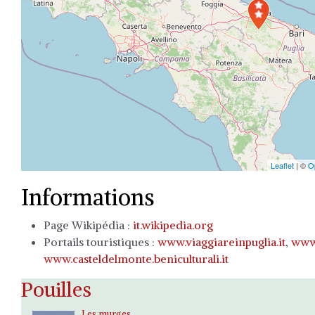
Travelers' Map is loading...
If you see this after your page is loaded comp
files are missing.
Leaflet
| ©
O
Informations
Page Wikipédia :
it.wikipedia.org
Portails touristiques :
www.viaggiareinpuglia.it
,
www.
www.casteldelmonte.beniculturali.it
Pouilles
Les murges