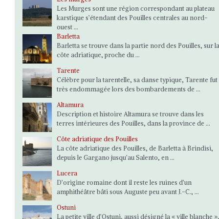
Les Murges sont une région correspondant au plateau
karstique s’étendant des Pouilles centrales au nord-
ouest ...
Barletta
Barletta se trouve dans la partie nord des Pouilles, sur l
côte adriatique, proche du ...
Tarente
Célèbre pour la tarentelle, sa danse typique, Tarente fut
très endommagée lors des bombardements de ...
Altamura
Description et histoire Altamura se trouve dans les
terres intérieures des Pouilles, dans la province de ...
Côte adriatique des Pouilles
La côte adriatique des Pouilles, de Barletta à Brindisi,
depuis le Gargano jusqu’au Salento, en ...
Lucera
D’origine romaine dont il reste les ruines d’un
amphithéâtre bâti sous Auguste peu avant J.-C., ...
Ostuni
La petite ville d’Ostuni, aussi désigné la « ville blanche »