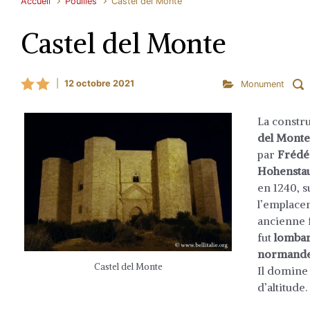
Accueil
Pouilles
Castel del Monte
Castel del Monte
|
12 octobre 2021
Monument
La constr
del Monte
par
Frédér
Hohensta
en 1240, s
l’emplace
ancienne 
fut
lomba
normand
Castel del Monte
Il domine
d’altitude.