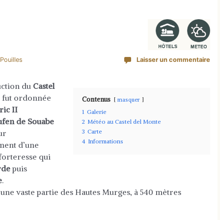
Pouilles
Laisser un commentaire
uction du
Castel
fut ordonnée
Contenus
masquer
ic II
1
Galerie
ufen de Souabe
2
Météo au Castel del Monte
3
Carte
ur
4
Informations
ment d’une
forteresse qui
rde
puis
e
.
 une vaste partie des Hautes Murges, à 540 mètres