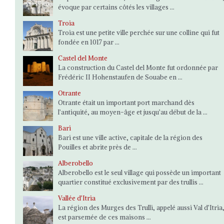
évoque par certains côtés les villages ...
Troia
Troia est une petite ville perchée sur une colline qui fut
fondée en 1017 par ...
Castel del Monte
La construction du Castel del Monte fut ordonnée par
Frédéric II Hohenstaufen de Souabe en ...
Otrante
Otrante était un important port marchand dès
l’antiquité, au moyen-âge et jusqu’au début de la ...
Bari
Bari est une ville active, capitale de la région des
Pouilles et abrite près de ...
Alberobello
Alberobello est le seul village qui possède un important
quartier constitué exclusivement par des trullis ...
Vallée d’Itria
La région des Murges des Trulli, appelé aussi Val d’Itria
est parsemée de ces maisons ...