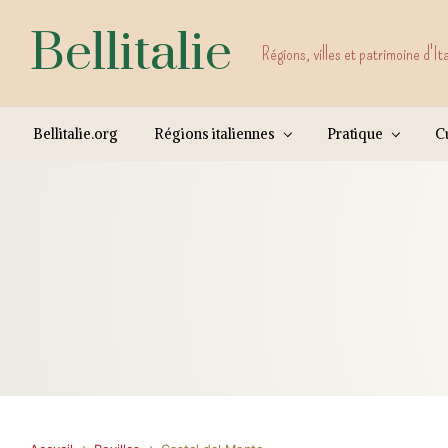
Skip to main content
Bellitalie
Régions, villes et patrimoine d'It
Bellitalie.org
Régions italiennes
Pratique
Cu