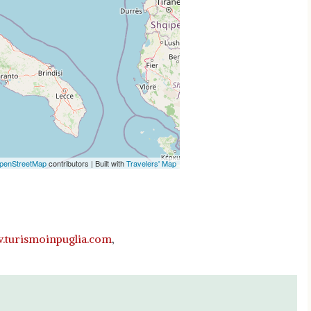
letely, leafletJS
penStreetMap
contributors | Built with
Travelers' Map
turismoinpuglia.com
,