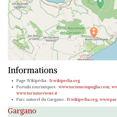
Travelers' Ma
If you see this after your page is loade
Informations
Page Wikipédia :
fr.wikipedia.org
Portails touristiques :
www.turismoinpuglia.com
,
ww
www.turismovieste.it
Parc naturel du Gargano :
fr.wikipedia.org
,
www.parc
Gargano