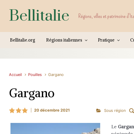
Skip to main content
Bellitalie
Régions, villes et patrimoine d'It
Bellitalie.org
Régions italiennes
Pratique
Cu
Accueil
Pouilles
Gargano
Gargano
|
20 décembre 2021
Sous région
Le
Garga
péninsule 