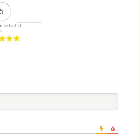
5
 de l'articl
e