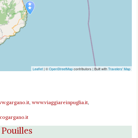
p is loading...
d completely, leafletJS files are missing.
Leaflet
| ©
OpenStreetMap
contributors | Built with
Travelers' Map
w.gargano.it
,
www.viaggiareinpuglia.it
,
ogargano.it
Pouilles