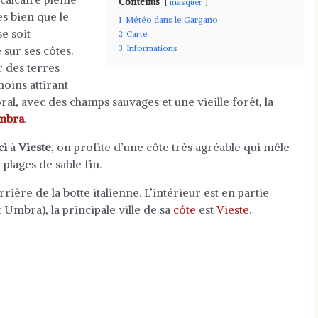
Contenus
masquer
s bien que le
1
Météo dans le Gargano
e soit
2
Carte
3
Informations
sur ses côtes.
r des terres
moins attirant
toral, avec des champs sauvages et une vieille forêt, la
Umbra
.
ci
à
Vieste
, on profite d’une côte très agréable qui mêle
 plages de sable fin.
rière de la botte italienne. L’intérieur est en partie
 Umbra), la principale ville de sa
côte
est
Vieste
.