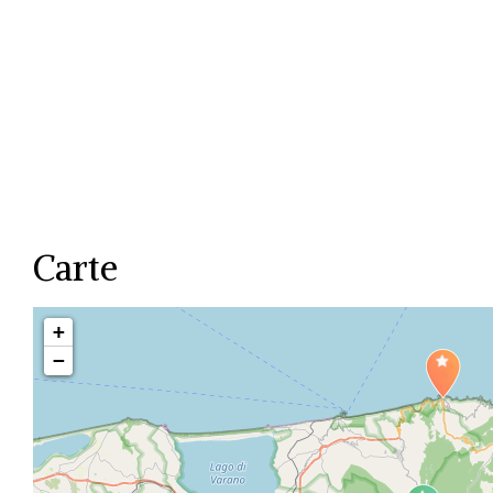
Carte
+
−