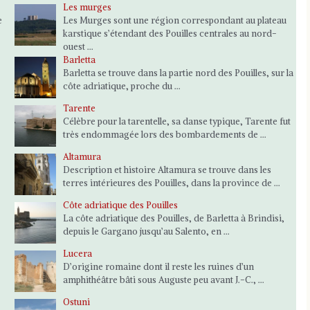
Les murges
e
Les Murges sont une région correspondant au plateau
karstique s’étendant des Pouilles centrales au nord-
ouest ...
Barletta
Barletta se trouve dans la partie nord des Pouilles, sur la
côte adriatique, proche du ...
Tarente
Célèbre pour la tarentelle, sa danse typique, Tarente fut
très endommagée lors des bombardements de ...
Altamura
Description et histoire Altamura se trouve dans les
terres intérieures des Pouilles, dans la province de ...
Côte adriatique des Pouilles
La côte adriatique des Pouilles, de Barletta à Brindisi,
depuis le Gargano jusqu’au Salento, en ...
Lucera
D’origine romaine dont il reste les ruines d’un
amphithéâtre bâti sous Auguste peu avant J.-C., ...
Ostuni