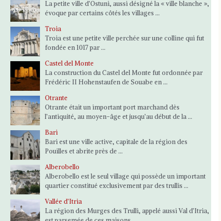
La petite ville d’Ostuni, aussi désigné la « ville blanche »,
évoque par certains côtés les villages ...
Troia
Troia est une petite ville perchée sur une colline qui fut
fondée en 1017 par ...
Castel del Monte
La construction du Castel del Monte fut ordonnée par
Frédéric II Hohenstaufen de Souabe en ...
Otrante
Otrante était un important port marchand dès
l’antiquité, au moyen-âge et jusqu’au début de la ...
Bari
Bari est une ville active, capitale de la région des
Pouilles et abrite près de ...
Alberobello
Alberobello est le seul village qui possède un important
quartier constitué exclusivement par des trullis ...
Vallée d’Itria
La région des Murges des Trulli, appelé aussi Val d’Itria,
est parsemée de ces maisons ...