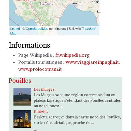
Leaflet
| ©
OpenStreetMap
contributors | Built with
Travelers'
Map
Informations
Page Wikipédia :
fr.wikipedia.org
Portails touristiques :
www.viaggiareinpuglia.it
,
www.prolocotrani.it
Pouilles
Les murges
Les Murges sont une région correspondant au
plateau karstique s’étendant des Pouilles centrales
au nord-ouest ...
Barletta
Barletta se trouve dans la partie nord des Pouilles,
sur la côte adriatique, proche du ...