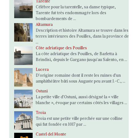
Tarente
Célèbre pour la tarentelle, sa danse typique,
Tarente fut très endommagée lors des
bombardements de ...
Altamura
Description et histoire Altamura se trouve dans les
terres intérieures des Pouilles, dans la province de
...
Côte adriatique des Pouilles
La côte adriatique des Pouilles, de Barletta à
Brindisi, depuis le Gargano jusqu’au Salento, en ...
Lucera
D’origine romaine dont il reste les ruines d’un
amphithéâtre bâti sous Auguste peu avant J.-C., ...
Ostuni
La petite ville d’Ostuni, aussi désigné la « ville
blanche », évoque par certains côtés les villages ...
Troia
Troia est une petite ville perchée sur une colline
qui fut fondée en 1017 par ...
Castel del Monte