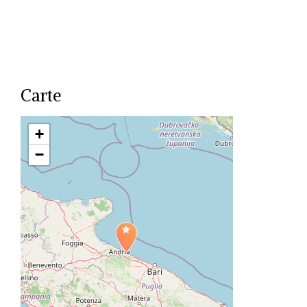
Carte
+
−
Travelers' Map is loading...
If you see this after your
page is loaded completely,
leafletJS files are missing.